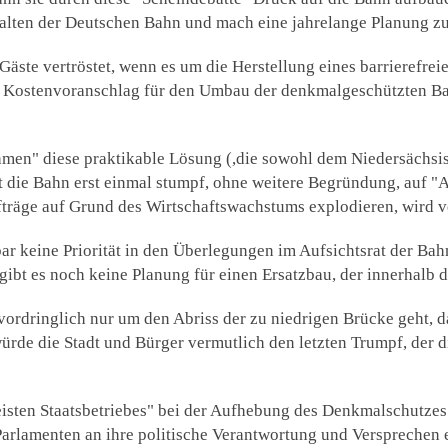
alten der Deutschen Bahn und mach eine jahrelange Planung zu
 Gäste vertröstet, wenn es um die Herstellung eines barrierefr
er Kostenvoranschlag für den Umbau der denkmalgeschützten Ba
men" diese praktikable Lösung (,die sowohl dem Niedersächs
gt die Bahn erst einmal stumpf, ohne weitere Begründung, auf "
Aufträge auf Grund des Wirtschaftswachstums explodieren, wird 
 keine Priorität in den Überlegungen im Aufsichtsrat der Bah
bt es noch keine Planung für einen Ersatzbau, der innerhalb de
ordringlich nur um den Abriss der zu niedrigen Brücke geht, da
rde die Stadt und Bürger vermutlich den letzten Trumpf, der 
eisten Staatsbetriebes" bei der Aufhebung des Denkmalschutzes
 Parlamenten an ihre politische Verantwortung und Versprechen 