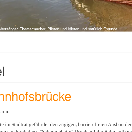
orsänger, Theatermacher, Piloten und Idioten und natürlich Freunde
l
hnhofsbrücke
ssion:
e im Stadtrat gefährdet den zügigen, barrierefreien Ausbau de
nn sie durch diese "Scheindebatte" Druck auf die Bahn aufbaue