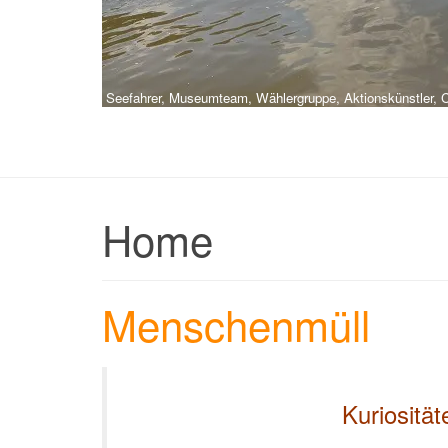
Seefahrer, Museumteam, Wählergruppe, Aktionskünstler, Ch
Home
Menschenmüll
Kuriositä