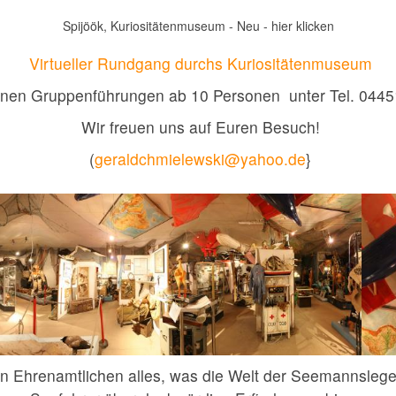
Spijöök, Kuriositätenmuseum - Neu - hier klicken
Virtueller Rundgang durchs Kuriositätenmuseum
nen Gruppenführungen ab 10 Personen unter Tel. 04451
Wir freuen uns auf Euren Besuch!
(
geraldchmielewski@yahoo.de
}
n Ehrenamtlichen alles, was die Welt der Seemannslege