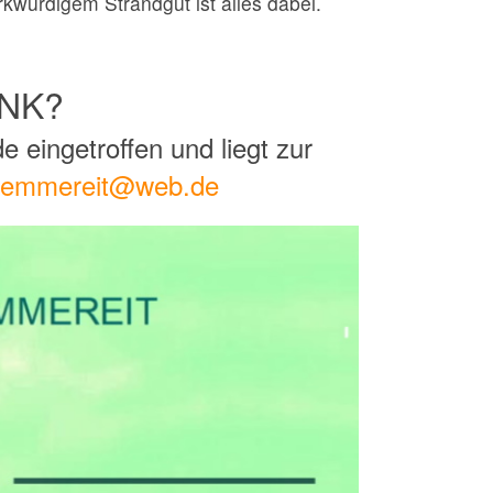
kwürdigem Strandgut ist alles dabei.
ENK?
 eingetroffen und liegt zur
kemmereit@web.de