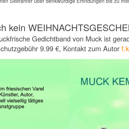
hnen Seefahrer über denkwürdige Erfindungen bis zu mer
ch kein WEIHNACHTSGESCH
ruckfrische Gedichtband von Muck ist gerade
Schutzgebühr 9.99 €, Kontakt zum Autor
f.