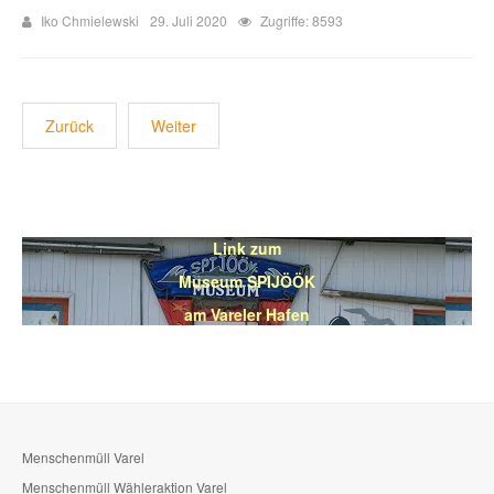
Iko Chmielewski
29. Juli 2020
Zugriffe: 8593
Zurück
Weiter
Link zum
Museum SPIJÖÖK
am Vareler Hafen
Menschenmüll Varel
Menschenmüll Wähleraktion Varel