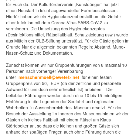
für Euch da. Der Kulturförderverein „Kunstdünger“ hat jetzt
einen Neustart in leicht abgewandelter Form beschlossen.
Hierfür haben wir ein Hygienekonzept erstellt um die Gefahr
einer Infektion mit dem Corona-Virus SARS-CoV-2 zu
vermindern. Die Umsetzung des Hygienekonzeptes
(Desinfektionsmittel, Rätselfaltblatt, Schutzkleidung usw.) wurde
aus Mitteln der OLB-Stiftung unterstützt. Für die Gäste gelten im
Grunde Nur die allgemein bekannten Regeln: Abstand, Mund-
Nasen-Schutz und Dokumentation.
Zunächst können wir nur Gruppenführungen von 8 maximal 10
Personen nach vorheriger Vereinbarung
unter
menschenmuell@ewetel>
.
net
für einen festen
Gruppenpreis von 50,- EUR (da der zeitliche und personelle
Aufwand für uns doch sehr erheblich ist) anbieten. Die
beliebten Führungen werden durch eine 10 bis 15-minütigen
Einführung in die Legenden der Seefahrt und regionalen
Wahrheiten in Aussenbereich des Museum ersetzt. Für den
Besuch der Ausstellung im Inneren des Museums bieten wir den
Gästen ein kleines Faltblatt mit einem Rätsel um Klaus
Störtebeker an, so dass die kleinen und großen Gäste sich
anhand der spaßigen Fragen auch ohne Führung durch die