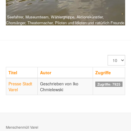
Seefahrer, Museumteam, Wählergruppe, Aktionskünstler,
Chorsänger, Theatermacher, Piloten und Idioten und natürlich Freunde
Anzeige
#
Titel
Autor
Zugriffe
Presse Stadt
Geschrieben von Iko
Zugriffe: 7925
Varel
Chmielewski
Menschenmüll Varel