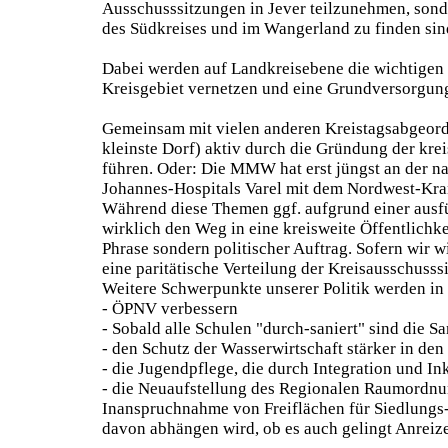
Ausschusssitzungen in Jever teilzunehmen, sonde
des Südkreises und im Wangerland zu finden sin
Dabei werden auf Landkreisebene die wichtigen
Kreisgebiet vernetzen und eine Grundversorgung
Gemeinsam mit vielen anderen Kreistagsabgeordne
kleinste Dorf) aktiv durch die Gründung der kre
führen. Oder: Die MMW hat erst jüngst an der n
Johannes-Hospitals Varel mit dem Nordwest-Kra
Während diese Themen ggf. aufgrund einer ausfüh
wirklich den Weg in eine kreisweite Öffentlichk
Phrase sondern politischer Auftrag. Sofern wir 
eine paritätische Verteilung der Kreisausschuss
Weitere Schwerpunkte unserer Politik werden in 
- ÖPNV verbessern
- Sobald alle Schulen "durch-saniert" sind die S
- den Schutz der Wasserwirtschaft stärker in de
- die Jugendpflege, die durch Integration und Ink
- die Neuaufstellung des Regionalen Raumordnun
Inanspruchnahme von Freiflächen für Siedlungs-
davon abhängen wird, ob es auch gelingt Anreize