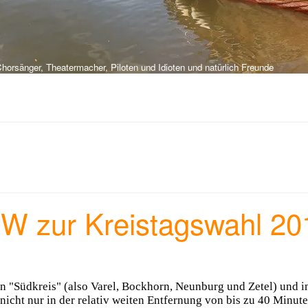
orsänger, Theatermacher, Piloten und Idioten und natürlich Freunde
W zur Kreistagswahl 20
en "Südkreis" (also Varel, Bockhorn, Neunburg und Zetel) und i
nicht nur in der relativ weiten Entfernung von bis zu 40 Minute