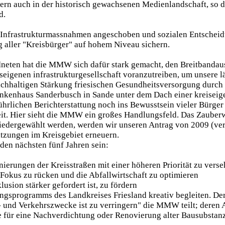
rn auch in der historisch gewachsenen Medienlandschaft, so da
d.
 Infrastrukturmassnahmen angeschoben und sozialen Entschei
 aller "Kreisbürger" auf hohem Niveau sichern.
ten hat die MMW sich dafür stark gemacht, den Breitbandausbau
iseigenen infrastrukturgesellschaft voranzutreiben, um unsere l
achhaltigen Stärkung friesischen Gesundheitsversorgung durch
nkenhaus Sanderbusch in Sande unter dem Dach einer kreiseige
rlichen Berichterstattung noch ins Bewusstsein vieler Bürger
eit. Hier sieht die MMW ein großes Handlungsfeld. Das Zauberwo
wiedergewählt werden, werden wir unseren Antrag von 2009 (ve
sitzungen im Kreisgebiet erneuern.
den nächsten fünf Jahren sein:
anierungen der Kreisstraßen mit einer höheren Priorität zu vers
n Fokus zu rücken und die Abfallwirtschaft zu optimieren
lusion stärker gefordert ist, zu fördern
gsprogramms des Landkreises Friesland kreativ begleiten. Der
 und Verkehrszwecke ist zu verringern" die MMW teilt; deren 
 für eine Nachverdichtung oder Renovierung alter Bausubstanz 